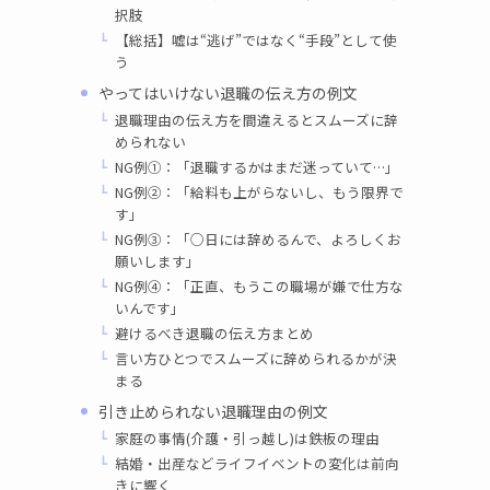
択肢
【総括】嘘は“逃げ”ではなく“手段”として使
う
やってはいけない退職の伝え方の例文
退職理由の伝え方を間違えるとスムーズに辞
められない
NG例①：「退職するかはまだ迷っていて…」
NG例②：「給料も上がらないし、もう限界で
す」
NG例③：「○日には辞めるんで、よろしくお
願いします」
NG例④：「正直、もうこの職場が嫌で仕方な
いんです」
避けるべき退職の伝え方まとめ
言い方ひとつでスムーズに辞められるかが決
まる
引き止められない退職理由の例文
家庭の事情(介護・引っ越し)は鉄板の理由
結婚・出産などライフイベントの変化は前向
きに響く