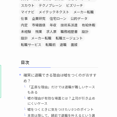
スカウト
テクノブレーン
ビズリーチ
マイナビ
メイテックネクスト
メーカー転職
仕事
企業研究
住宅ローン
公的データ
内定
市場価値
年収
技術系派遣
有給休暇
未経験
残業
求人票
職務経歴書
設計
設計 メーカー転職
転職エージェント
転職サービス
転職前
退職
面接
目次
確実に退職できる理由は嘘をつくのがおすす
め？
「正直な理由」だけでは退職が難しいケース
もある
嘘の理由が有効な場面とは？上司が引き止め
にくいケース
嘘をつくときに気をつけたい3つのポイント
本音は隠して、建前で退職を叶えるという選