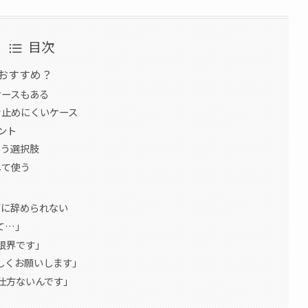
目次
おすすめ？
ケースもある
き止めにくいケース
ント
いう選択肢
して使う
ズに辞められない
て…」
限界です」
しくお願いします」
仕方ないんです」